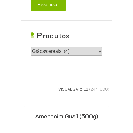
Pesquisar
P
rodutos
VISUALIZAR:
12
24
TUDO:
Amendoim Guaií (500g)