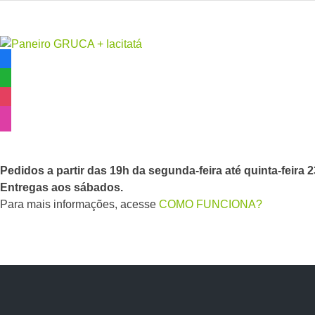
R
facebook
edes
whatsapp
Sociais
instagram
instagram
F
uncionamento
Pedidos a partir das 19h da segunda-feira até quinta-feira 2
Entregas aos sábados.
Para mais informações, acesse
COMO FUNCIONA?