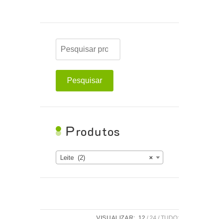
Pesquisar
P
rodutos
Leite (2)
×
VISUALIZAR:
12
24
TUDO: