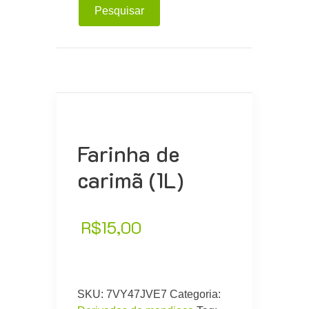
Pesquisar
Farinha de
carimã (1L)
R$
15,00
SKU:
7VY47JVE7
Categoria: